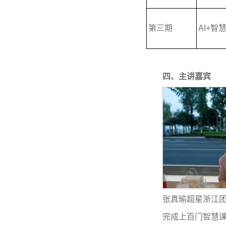
第三期
AI+
四、
主讲嘉宾
张真瑜超星浙江团
完成上百门智慧课